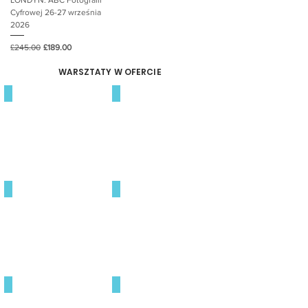
LONDYN: ABC Fotografii
Cyfrowej 26-27 września
2026
Regular Price
Sale Price
£245.00
£189.00
WARSZTATY W OFERCIE
ABC FOTOGRAFII
PORTRET
STREET PHOTO
STUDIO
FOTOREPORTAŻ
OBRÓBKA ZDJĘĆ