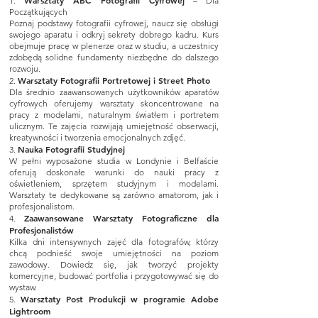
1.
– Dla
Początkujących
Poznaj podstawy fotografii cyfrowej, naucz się obsługi
swojego aparatu i odkryj sekrety dobrego kadru. Kurs
obejmuje pracę w plenerze oraz w studiu, a uczestnicy
zdobędą solidne fundamenty niezbędne do dalszego
rozwoju.
Warsztaty Fotografii Portretowej i Street Photo
2.
Dla średnio zaawansowanych użytkowników aparatów
cyfrowych oferujemy warsztaty skoncentrowane na
pracy z modelami, naturalnym światłem i portretem
ulicznym. Te zajęcia rozwijają umiejętność obserwacji,
kreatywności i tworzenia emocjonalnych zdjęć.
Nauka Fotografii Studyjnej
3.
W pełni wyposażone studia w Londynie i Belfaście
oferują doskonałe warunki do nauki pracy z
oświetleniem, sprzętem studyjnym i modelami.
Warsztaty te dedykowane są zarówno amatorom, jak i
profesjonalistom.
Zaawansowane Warsztaty Fotograficzne dla
4.
Profesjonalistów
Kilka dni intensywnych zajęć dla fotografów, którzy
chcą podnieść swoje umiejętności na poziom
zawodowy. Dowiedz się, jak tworzyć projekty
komercyjne, budować portfolia i przygotowywać się do
wystaw.
Warsztaty Post Produkcji w programie Adobe
5.
Lightroom