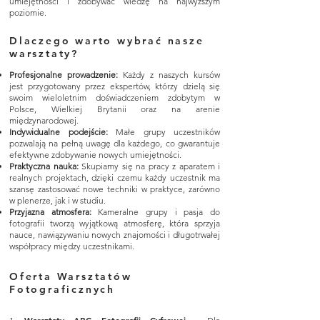
umiejętności i zdobywać wiedzę na najwyższym
poziomie.
Dlaczego warto wybrać nasze
warsztaty?
Profesjonalne prowadzenie:
Każdy z naszych kursów
jest przygotowany przez ekspertów, którzy dzielą się
swoim wieloletnim doświadczeniem zdobytym w
Polsce, Wielkiej Brytanii oraz na arenie
międzynarodowej.
Indywidualne podejście:
Małe grupy uczestników
pozwalają na pełną uwagę dla każdego, co gwarantuje
efektywne zdobywanie nowych umiejętności.
Praktyczna nauka:
Skupiamy się na pracy z aparatem i
realnych projektach, dzięki czemu każdy uczestnik ma
szansę zastosować nowe techniki w praktyce, zarówno
w plenerze, jak i w studiu.
Przyjazna atmosfera:
Kameralne grupy i pasja do
fotografii tworzą wyjątkową atmosferę, która sprzyja
nauce, nawiązywaniu nowych znajomości i długotrwałej
współpracy między uczestnikami.
Oferta Warsztatów
Fotograficznych
Warsztaty ABC Fotografii Cyfrowej