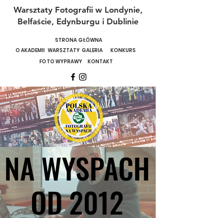
Warsztaty Fotografii w Londynie,
Belfaście, Edynburgu i Dublinie
STRONA GŁÓWNA
O AKADEMII
WARSZTATY
GALERIA
KONKURS
FOTO WYPRAWY
KONTAKT
NA WYSPACH
NA WYSPACH
OD 2012
OD 2012