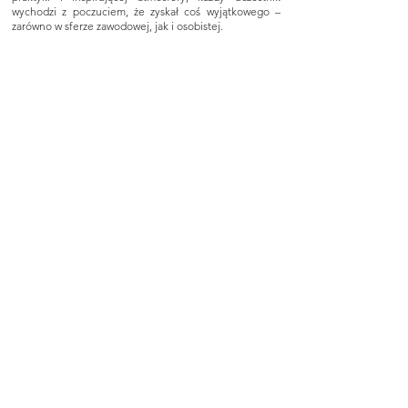
wychodzi z poczuciem, że zyskał coś wyjątkowego –
zarówno w sferze zawodowej, jak i osobistej.
Dołącz do nas i rozwijaj
swoje umiejętności
Nie ważne, czy dopiero zaczynasz swoją przygodę z
fotografią, czy jesteś doświadczonym profesjonalistą –
nasze warsztaty są idealne dla każdego, kto pragnie
rozwijać swoje umiejętności i odkrywać nowe
możliwości.
Zarezerwuj swoje miejsce już dziś i odkryj, jak pasja do
fotografii może zmienić sposób, w jaki patrzysz na świat.
FOTO WYPRAWY
LIZBONA