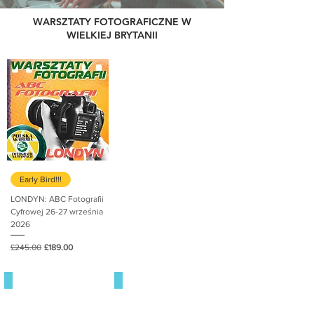
WARSZTATY FOTOGRAFICZNE W
WIELKIEJ BRYTANII
Early Bird!!!
LONDYN: ABC Fotografii
Cyfrowej 26-27 września
2026
Regular Price
Sale Price
£245.00
£189.00
ABC FOTOGRAFII
STREET & PORTRET