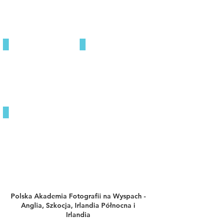
STUDIO
FOTOREPORTAŻ
OBRÓBKA ZDJĘĆ
Polska Akademia Fotografii na Wyspach -
Anglia, Szkocja, Irlandia Północna i
Irlandia